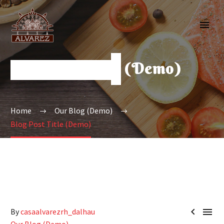
Blog Post Title (Demo)
Home
Our Blog (Demo)
Blog Post Title (Demo)


By
casaalvarezrh_dalhau